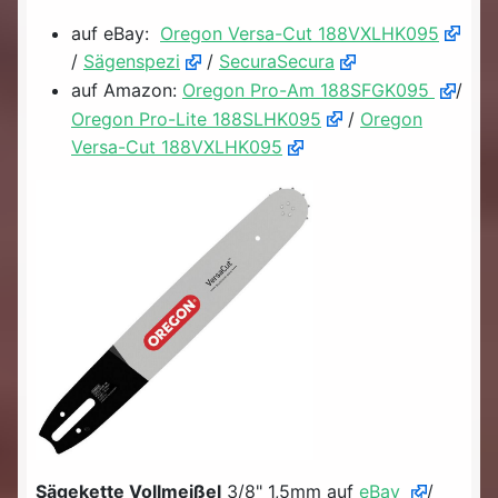
auf eBay:
Oregon Versa-Cut 188VXLHK095
/
Sägenspezi
/
SecuraSecura
auf Amazon:
Oregon Pro-Am 188SFGK095
/
Oregon Pro-Lite 188SLHK095
/
Oregon
Versa-Cut 188VXLHK095
Sägekette Vollmeißel
3/8" 1,5mm auf
eBay
/