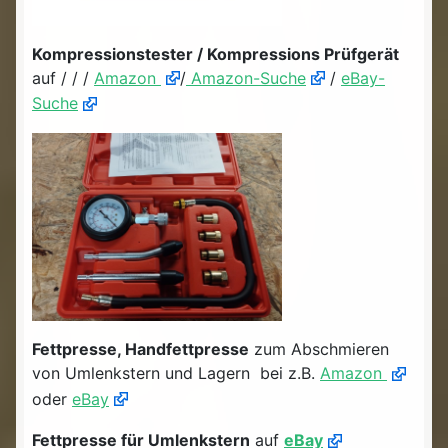
Kompressionstester / Kompressions Prüfgerät
auf / / /
Amazon
/
Amazon-Suche
/
eBay-
Suche
Fettpresse, Handfettpresse
zum Abschmieren
von Umlenkstern und Lagern bei z.B.
Amazon
oder
eBay
Fettpresse für Umlenkstern
auf
eBay