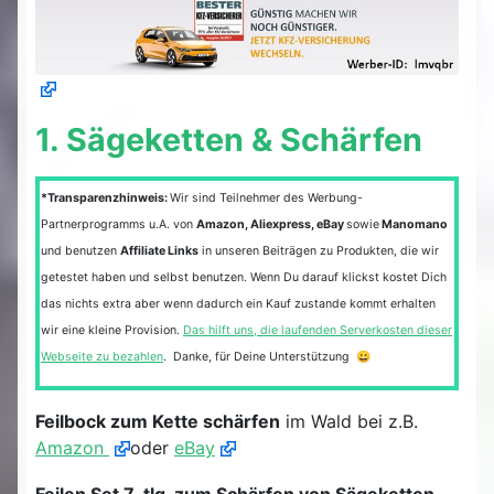
1. Sägeketten & Schärfen
*Transparenzhinweis:
Wir sind Teilnehmer des Werbung-
Partnerprogramms u.A. von
Amazon, Aliexpress, eBay
sowie
Manomano
und benutzen
Affiliate Links
in unseren Beiträgen zu Produkten, die wir
getestet haben und selbst benutzen. Wenn Du darauf klickst kostet Dich
das nichts extra aber wenn dadurch ein Kauf zustande kommt erhalten
wir eine kleine Provision.
Das hilft uns, die laufenden Serverkosten dieser
Webseite zu bezahlen
. Danke, für Deine Unterstützung 😀
Feilbock zum Kette schärfen
im Wald bei z.B.
Amazon
oder
eBay
Feilen Set 7-tlg. zum Schärfen von Sägeketten