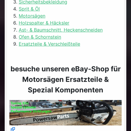
Sicherheitsbekleidung
Sprit & Öl
Motorsägen
Holzspalter & Häcksler
Ast- & Baumschnitt, Heckenschneiden
Ofen & Schornstein
Ersatzteile & Verschleißteile
besuche unseren eBay-Shop für
Motorsägen Ersatzteile &
Spezial Komponenten