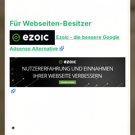
Für Webseiten-Besitzer
Ezoic - die bessere Google
Adsense Alternative
*