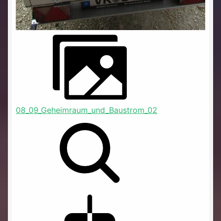
08_09_Geheimraum_und_Baustrom_02