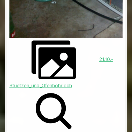
21.10.-
Stuetzen_und_Ofenbohrloch