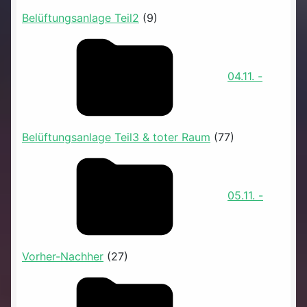
Belüftungsanlage Teil2
(9)
04.11. -
Belüftungsanlage Teil3 & toter Raum
(77)
05.11. -
Vorher-Nachher
(27)