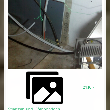
21.10.-
Stuetzen_und_Ofenbohrloch