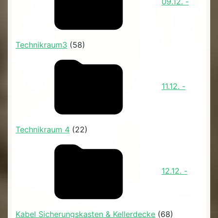
09.12. -
Technikraum3
(58)
11.12. -
Technikraum 4
(22)
12.12. -
Kabel Sicherungskasten & Kellerdecke
(68)