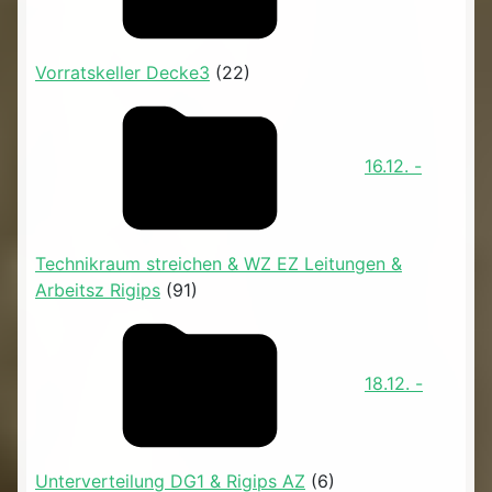
Vorratskeller Decke3
(22)
16.12. -
Technikraum streichen & WZ EZ Leitungen &
Arbeitsz Rigips
(91)
18.12. -
Unterverteilung DG1 & Rigips AZ
(6)