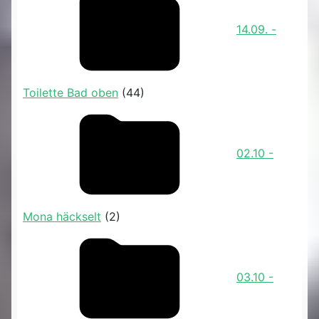
14.09. -
Toilette Bad oben
(44)
02.10 -
Mona häckselt
(2)
03.10 -