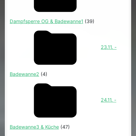
Dampfsperre OG & Badewanne1
(39)
23.11. -
Badewanne2
(4)
24.11. -
Badewanne3 & Küche
(47)