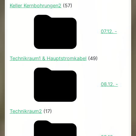
Keller Kernbohrungen2
(57)
07.12. -
Technikraum1 & Hauptstromkabel
(49)
08.12. -
Technikraum2
(17)