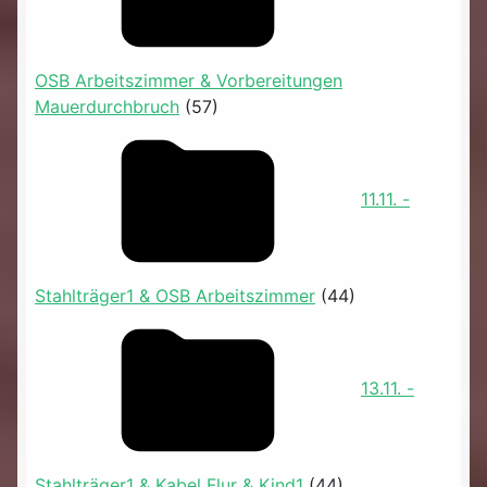
OSB Arbeitszimmer & Vorbereitungen
Mauerdurchbruch
(57)
11.11. -
Stahlträger1 & OSB Arbeitszimmer
(44)
13.11. -
Stahlträger1 & Kabel Flur & Kind1
(44)