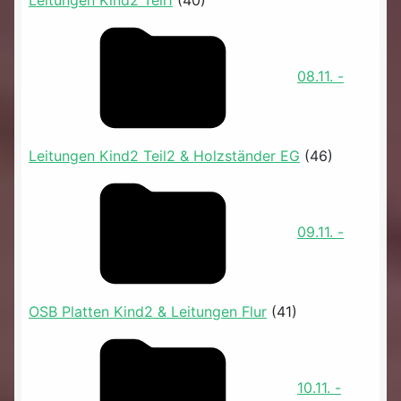
Leitungen Kind2 Teil1
(40)
08.11. -
Leitungen Kind2 Teil2 & Holzständer EG
(46)
09.11. -
OSB Platten Kind2 & Leitungen Flur
(41)
10.11. -