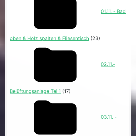
01.11. - Bad
oben & Holz spalten & Fliesentisch
(23)
02.11.-
Belüftungsanlage Teil1
(17)
03.11. -