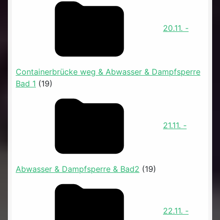
20.11. -
Containerbrücke weg & Abwasser & Dampfsperre
Bad 1
(19)
21.11. -
Abwasser & Dampfsperre & Bad2
(19)
22.11. -