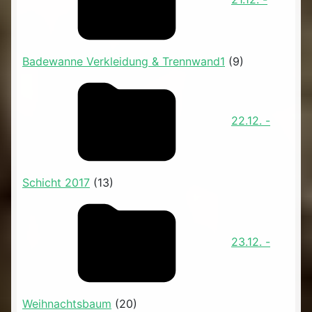
Badewanne Verkleidung & Trennwand1
(9)
22.12. -
Schicht 2017
(13)
23.12. -
Weihnachtsbaum
(20)