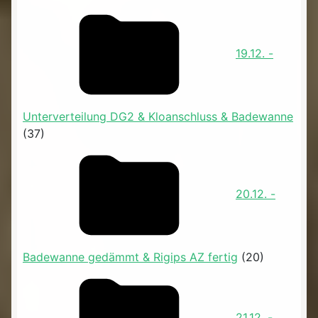
19.12. -
Unterverteilung DG2 & Kloanschluss & Badewanne
(37)
20.12. -
Badewanne gedämmt & Rigips AZ fertig
(20)
21.12. -