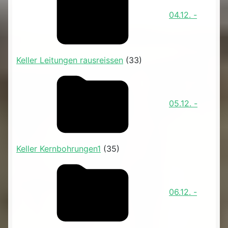
04.12. -
Keller Leitungen rausreissen
(33)
05.12. -
Keller Kernbohrungen1
(35)
06.12. -