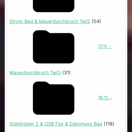
Strom Bad & Mauerdurchbruch Teil2
(54)
17.11. -
Mauerdurchbruch Teil3
(31)
18.11. -
Stahlträger 2 & OSB Flur & Dämmung Bad
(118)