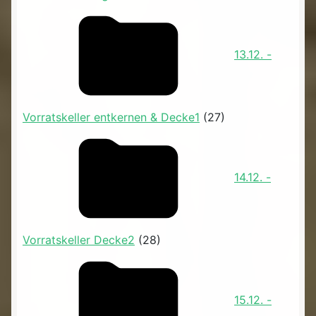
13.12. -
Vorratskeller entkernen & Decke1
(27)
14.12. -
Vorratskeller Decke2
(28)
15.12. -