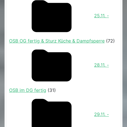
25.11. -
OSB OG fertig & Sturz Küche & Dampfsperre
(72)
28.11. -
OSB im DG fertig
(31)
29.11. -