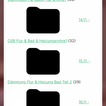
14.11. -
OSB Flur & Bad & Heizungsrohre1
(32)
15.11. -
Dämmung Flur & Heizung Bad Teil 2
(29)
16.11 -