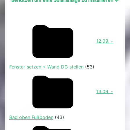
benutzen um eine Solaranlage zu installieren <-
12.09. -
Fenster setzen + Wand DG stellen
(53)
13.09. -
Bad oben Fußboden
(43)