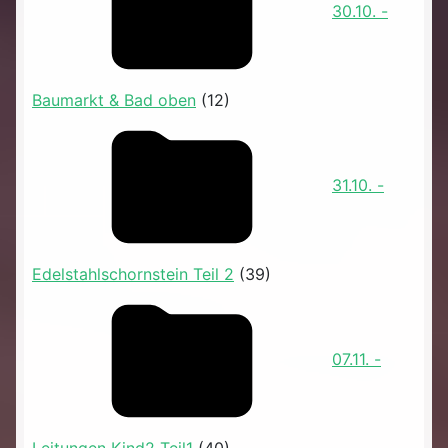
30.10. -
Baumarkt & Bad oben
(12)
31.10. -
Edelstahlschornstein Teil 2
(39)
07.11. -