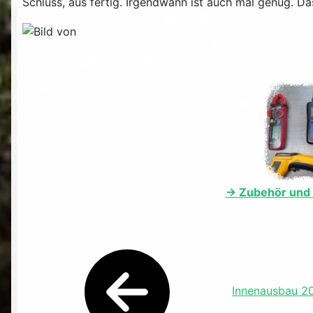
Schluss, aus fertig. Irgendwann ist auch mal genug. Da
-> Zubehör und 
Innenausbau 2