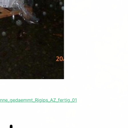
nne_gedaemmt_Rigips_AZ_fertig_01