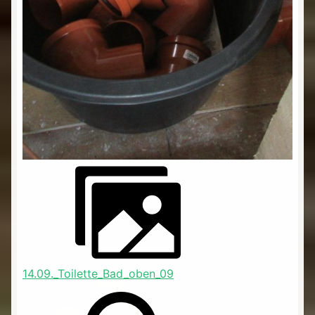
14.09._Toilette_Bad_oben_09