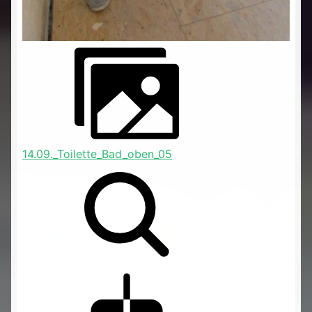
14.09._Toilette_Bad_oben_05