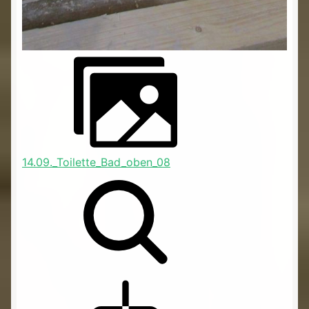
14.09._Toilette_Bad_oben_08