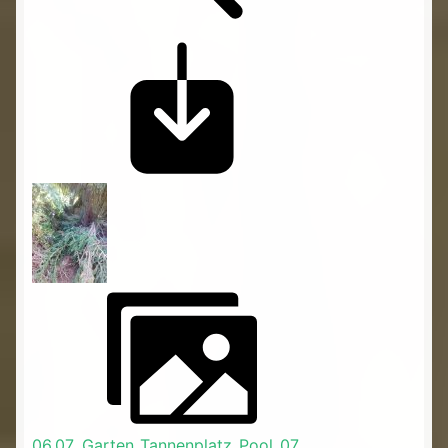
06.07._Garten_Tannenplatz_Pool_07