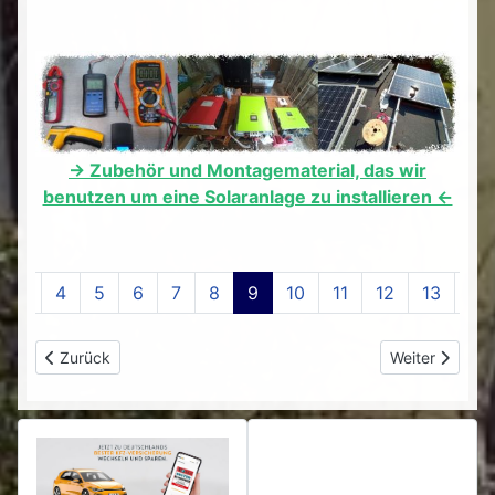
-> Zubehör und Montagematerial, das wir
benutzen um eine Solaranlage zu installieren <-
4
5
6
7
8
9
10
11
12
13
Vorheriger Beitrag: Der Ausbau
Nächster Beit
Zurück
Weiter