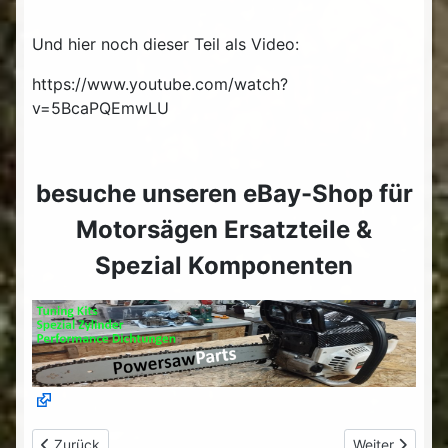
Und hier noch dieser Teil als Video:
https://www.youtube.com/watch?
v=5BcaPQEmwLU
besuche unseren eBay-Shop für
Motorsägen Ersatzteile &
Spezial Komponenten
Vorheriger Beitrag: Elektroauto & Wohnanhänger Teil 2 - Rost
Nächster Beitr
Zurück
Weiter