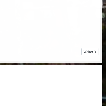
Nächster Beitr
Weiter