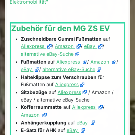
Elektromobilität"
Zubehör für den MG ZS EV
Zuschneidbare Gummi Fußmatten
auf
Aliexpress
/
Amazon
/
eBay
/
alternative eBay-Suche
Fußmatten
auf
Aliexpress
/
Amazon
/
eBay
/
alternative eBay-Suche
Halteklippse zum Verschrauben
für
Fußmatten auf
Aliexpress
Sitzbezüge
auf
Aliexpress
/ Amazon /
eBay / alternative eBay-Suche
Kofferraummatte
auf
Aliexpress
/
Amazon
Anhängerkupplung
auf
eBay
E-Satz für AHK
auf
eBay