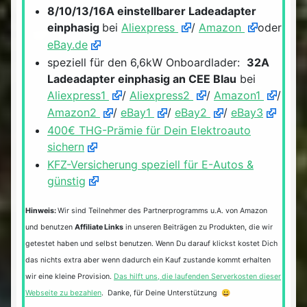
8/10/13/16A einstellbarer Ladeadapter
einphasig
bei
Aliexpress
/
Amazon
oder
eBay.de
speziell für den 6,6kW Onboardlader:
32A
Ladeadapter einphasig an CEE Blau
bei
Aliexpress1
/
Aliexpress2
/
Amazon1
/
Amazon2
/
eBay1
/
eBay2
/
eBay3
400€ THG-Prämie für Dein Elektroauto
sichern
KFZ-Versicherung speziell für E-Autos &
günstig
Hinweis:
Wir sind Teilnehmer des Partnerprogramms u.A. von Amazon
und benutzen
Affiliate Links
in unseren Beiträgen zu Produkten, die wir
getestet haben und selbst benutzen. Wenn Du darauf klickst kostet Dich
das nichts extra aber wenn dadurch ein Kauf zustande kommt erhalten
wir eine kleine Provision.
Das hilft uns, die laufenden Serverkosten dieser
Webseite zu bezahlen
. Danke, für Deine Unterstützung 😀