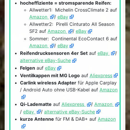
hocheffiziente = stromsparende Reifen:
Allwetter1: Michelin CrossClimate 2 auf
Amazon
/
eBay
Allwetter2: Pirelli Cinturato All Season
SF2 auf
Amazon
/
eBay
Sommer: Continental EcoContact 6 auf
Amazon
/
eBay
Reifendrucksensoren 4er Set
auf
eBay
/
alternative eBay-Suche
Felgen
auf
eBay
Ventilkappen mit MG Logo
auf
Aliexpress
Carlink wireless Adapter
für Apple Carplay
/ Android Auto ohne USB-Kabel auf
Amazon
Qi-Ladematte
auf
Aliexpress
/
Amazon
/
eBay
/
alternative eBay-Suche
kurze Antenne
für FM & DAB+ auf
Amazon