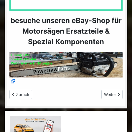
besuche unseren eBay-Shop für
Motorsägen Ersatzteile &
Spezial Komponenten
Vorheriger Beitrag: MG ZS EV - Erfahrungsbericht & 1. Zwische
Nächster Beitr
Zurück
Weiter