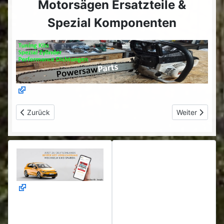
Motorsägen Ersatzteile &
Spezial Komponenten
Vorheriger Beitrag: Tuning Stufe 2 für die Powermat PM-HR 70
Nächster Beitr
Zurück
Weiter