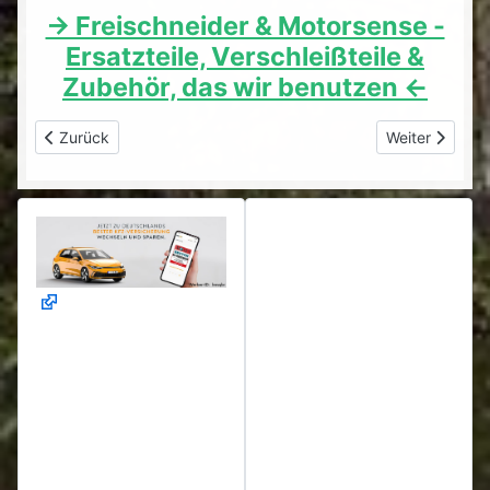
-> Freischneider & Motorsense -
Ersatzteile, Verschleißteile &
Zubehör, das wir benutzen <-
Vorheriger Beitrag: Motorsense Leitfaden A-Z Teil 8 - Faden
Nächster Beitr
Zurück
Weiter