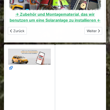
-> Zubehör und Montagematerial, das wir
benutzen um eine Solaranlage zu installieren <-
Vorheriger Beitrag: Motorsense Leitfaden A-Z Teil 17 - Vergas
Nächster Beitr
Zurück
Weiter