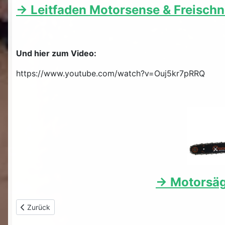
-> Leitfaden Motorsense & Freischn
Und hier zum Video:
https://www.youtube.com/watch?v=Ouj5kr7pRRQ
-> Motorsäg
Vorheriger Beitrag: Motorsense Leitfaden 38 - Bäume fällen m
Zurück