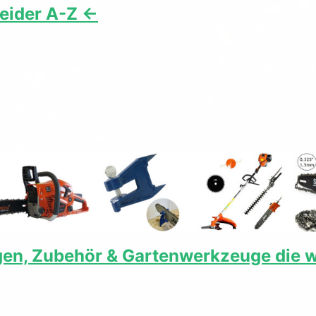
eider A-Z <-
en, Zubehör & Gartenwerkzeuge die w
it dem Freischneider? Kreissägeblatt mit 40 Hartmetall-Zähnen