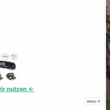
ir nutzen <-
Nächster Beitr
Weiter