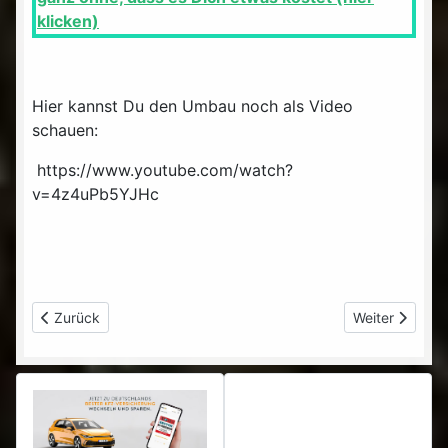
klicken)
Hier kannst Du den Umbau noch als Video
schauen:
https://www.youtube.com/watch?
v=4z4uPb5YJHc
Vorheriger Beitrag: leichte 12V Akku Pendelhubstichsäge PA
Nächster Beit
Zurück
Weiter