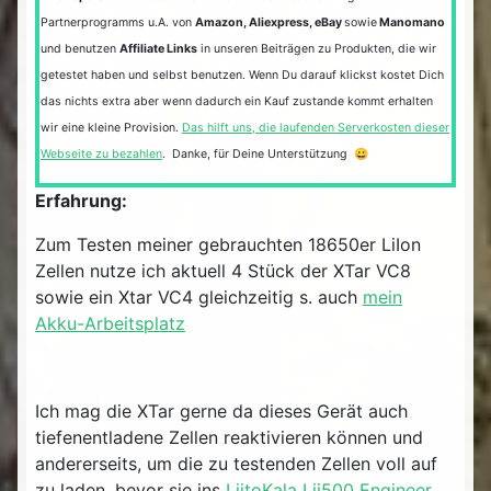
Partnerprogramms u.A. von
Amazon, Aliexpress, eBay
sowie
Manomano
und benutzen
Affiliate Links
in unseren Beiträgen zu Produkten, die wir
getestet haben und selbst benutzen. Wenn Du darauf klickst kostet Dich
das nichts extra aber wenn dadurch ein Kauf zustande kommt erhalten
wir eine kleine Provision.
Das hilft uns, die laufenden Serverkosten dieser
Webseite zu bezahlen
. Danke, für Deine Unterstützung 😀
Erfahrung:
Zum Testen meiner gebrauchten 18650er LiIon
Zellen nutze ich aktuell 4 Stück der XTar VC8
sowie ein Xtar VC4 gleichzeitig s. auch
mein
Akku-Arbeitsplatz
Ich mag die XTar gerne da dieses Gerät auch
tiefenentladene Zellen reaktivieren können und
andererseits, um die zu testenden Zellen voll auf
zu laden, bevor sie ins
LiitoKala Lii500 Engineer