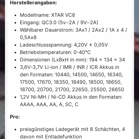
Herstellerangaben:
Modellname: XTAR VC8
Eingang: QC3.0 (5v⎓2A / 9V⎓2A)
Wählbarer Dauerstrom: 3Ax1 / 2Ax2 / 1A x 4 /
0,5Ax8
Ladeschlussspannung: 4,20V ± 0,05V
Betriebstemperaturen: 0-40°C
Dimensionen (LxBxH in mm): 194 x 134 x 34
3,6V-3,7V Li-ion / IMR / INR / ICR Akkus in
den Formaten: 10440, 14500, 14650, 16340,
17500, 17670, 18350, 18490, 18500, 18650,
18700, 20700, 21700, 22650, 25500, 26650
1,2V Ni-MH / Ni-CD Akkus in den Formaten:
AAAA, AAA, AA, A, SC, C
Pro:
preisgünstiges Ladegerät mit 8 Schächten, 4
davon mit Entladefunktion