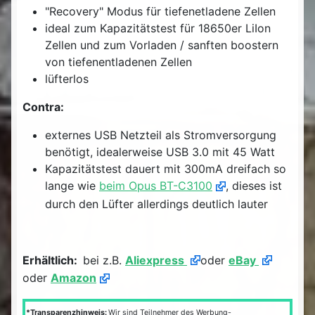
"Recovery" Modus für tiefenetladene Zellen
ideal zum Kapazitätstest für 18650er LiIon
Zellen und zum Vorladen / sanften boostern
von tiefenentladenen Zellen
lüfterlos
Contra:
externes USB Netzteil als Stromversorgung
benötigt, idealerweise USB 3.0 mit 45 Watt
Kapazitätstest dauert mit 300mA dreifach so
lange wie
beim Opus BT-C3100
, dieses ist
durch den Lüfter allerdings deutlich lauter
Erhältlich:
bei z.B.
Aliexpress
oder
eBay
oder
Amazon
*Transparenzhinweis:
Wir sind Teilnehmer des Werbung-