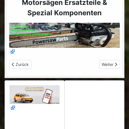
Motorsägen Ersatzteile &
Spezial Komponenten
Vorheriger Beitrag: Akkus & PV - SUN GTIL2 1000 2000 MPPT Gr
Nächster Beitr
Zurück
Weiter