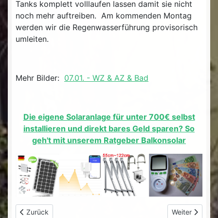
Tanks komplett volllaufen lassen damit sie nicht
noch mehr auftreiben. Am kommenden Montag
werden wir die Regenwasserführung provisorisch
umleiten.
Mehr Bilder:
07.01. - WZ & AZ & Bad
Die eigene Solaranlage für unter 700€ selbst
installieren und direkt bares Geld sparen? So
geh't mit unserem Ratgeber Balkonsolar
Vorheriger Beitrag: eBay-Schnäppchen Compaq USV defekt ge
Nächster Beitr
Zurück
Weiter