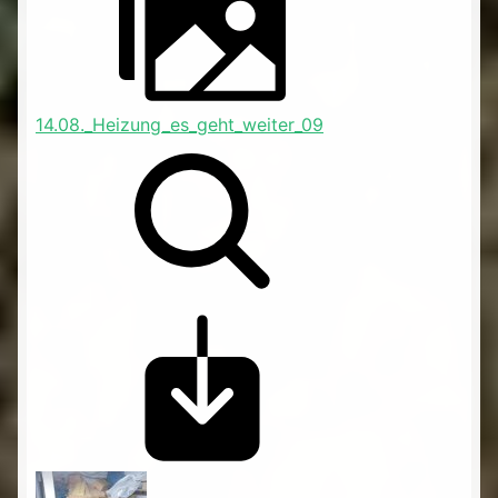
14.08._Heizung_es_geht_weiter_09