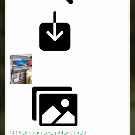
14.08._Heizung_es_geht_weiter_12