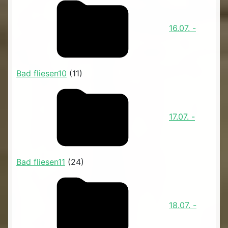
16.07. -
Bad fliesen10
(11)
17.07. -
Bad fliesen11
(24)
18.07. -