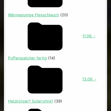
Wärmepumpe Flexschlauch
(20)
11.09. -
Pufferspeicher fertig
(14)
13.09. -
Heizkörper1 Solarrohre1
(39)