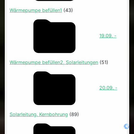
Wärmepumpe befüllen1
(43)
19.09. -
Wärmepumpe befüllen2, Solarleitungen
(51)
20.09. -
Solarleitung, Kernbohrung
(89)