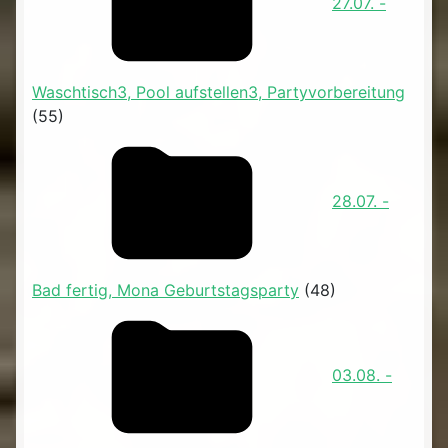
27.07. -
Waschtisch3, Pool aufstellen3, Partyvorbereitung
(55)
28.07. -
Bad fertig, Mona Geburtstagsparty
(48)
03.08. -