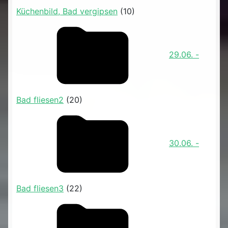
Küchenbild, Bad vergipsen
(10)
29.06. -
Bad fliesen2
(20)
30.06. -
Bad fliesen3
(22)