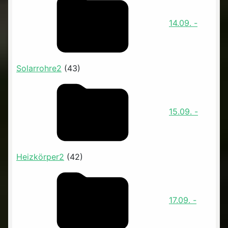
14.09. -
Solarrohre2
(43)
15.09. -
Heizkörper2
(42)
17.09. -