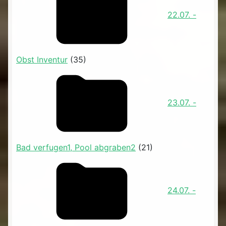
22.07. -
Obst Inventur
(35)
23.07. -
Bad verfugen1, Pool abgraben2
(21)
24.07. -