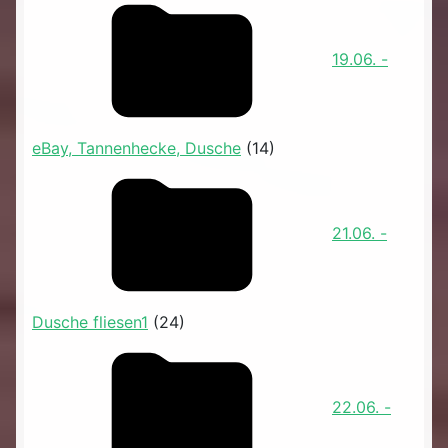
19.06. -
eBay, Tannenhecke, Dusche
(14)
21.06. -
Dusche fliesen1
(24)
22.06. -