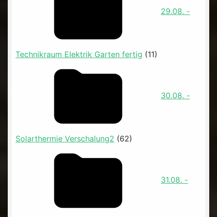
29.08. -
Technikraum Elektrik Garten fertig
(11)
30.08. -
Solarthermie Verschalung2
(62)
31.08. -