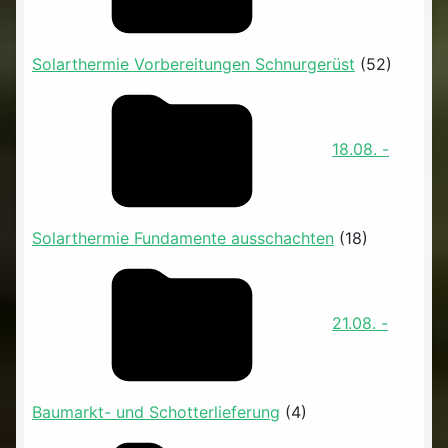
Solarthermie Vorbereitungen Schnurgerüst
(52)
18.08. -
Solarthermie Fundamente ausschachten
(18)
21.08. -
Baumarkt- und Schotterlieferung
(4)