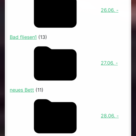
26.06. -
Bad fliesen1
(13)
27.06. -
neues Bett
(11)
28.06. -