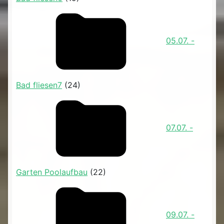
05.07. -
Bad fliesen7
(24)
07.07. -
Garten Poolaufbau
(22)
09.07. -