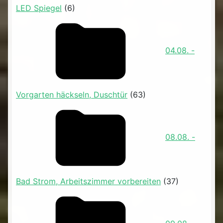
LED Spiegel
(6)
04.08. -
Vorgarten häckseln, Duschtür
(63)
08.08. -
Bad Strom, Arbeitszimmer vorbereiten
(37)