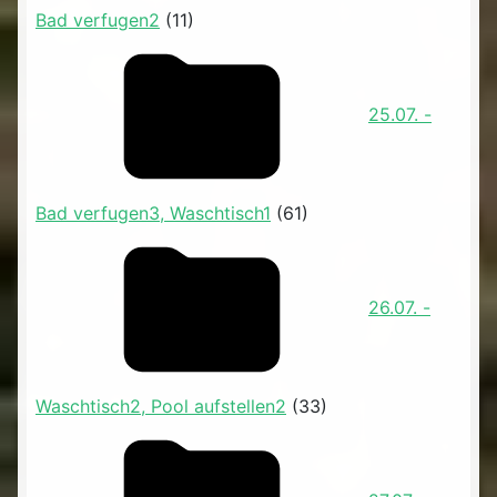
Bad verfugen2
(11)
25.07. -
Bad verfugen3, Waschtisch1
(61)
26.07. -
Waschtisch2, Pool aufstellen2
(33)