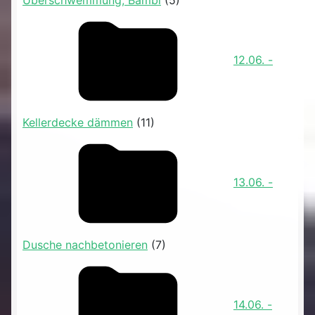
Überschwemmung, Bambi
(5)
12.06. -
Kellerdecke dämmen
(11)
13.06. -
Dusche nachbetonieren
(7)
14.06. -