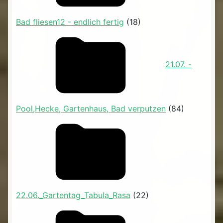
Bad fliesen12 - endlich fertig
(18)
21.07. -
Pool,Hecke, Gartenhaus, Bad verputzen
(84)
22.06._Gartentag_Tabula_Rasa
(22)