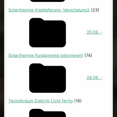
Solarthermie Kieslieferung, Verschalung2
(23)
25.08. -
Solarthermie Fundamente betonieren1
(74)
28.08. -
Technikraum Elektrik Licht fertig
(16)