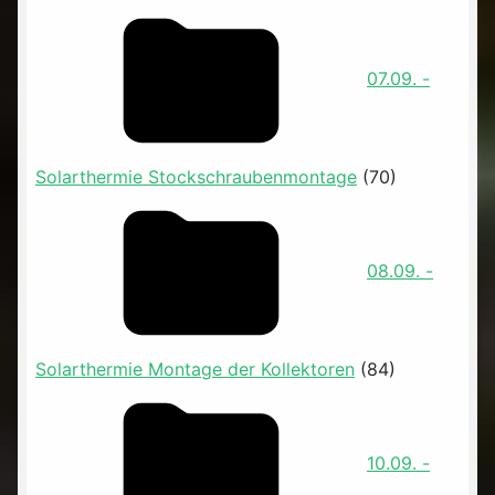
07.09. -
Solarthermie Stockschraubenmontage
(70)
08.09. -
Solarthermie Montage der Kollektoren
(84)
10.09. -