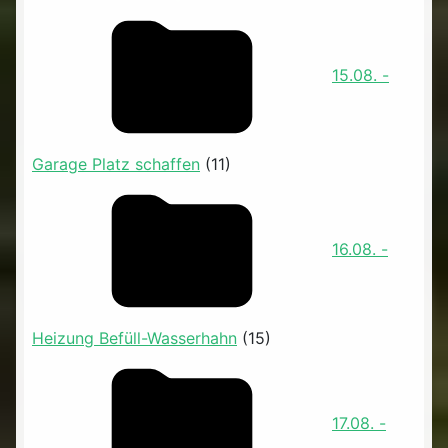
15.08. -
Garage Platz schaffen
(11)
16.08. -
Heizung Befüll-Wasserhahn
(15)
17.08. -