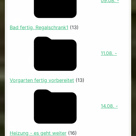
09.08. -
Bad fertig, Regalschrank1
(13)
11.08. -
Vorgarten fertig vorbereitet
(13)
14.08. -
Heizung - es geht weiter
(16)