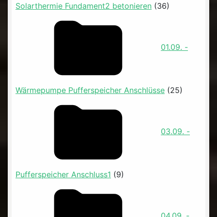
Solarthermie Fundament2 betonieren
(36)
01.09. -
Wärmepumpe Pufferspeicher Anschlüsse
(25)
03.09. -
Pufferspeicher Anschluss1
(9)
04.09. -