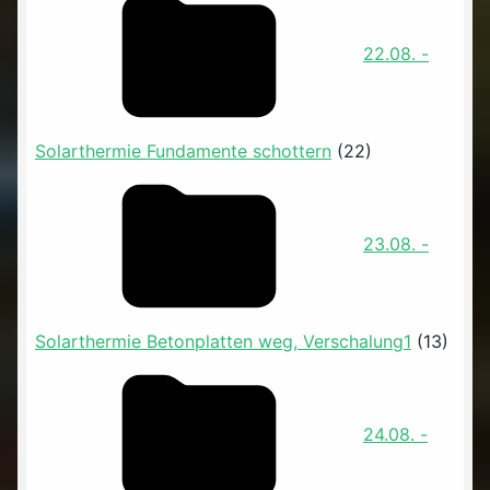
22.08. -
Solarthermie Fundamente schottern
(22)
23.08. -
Solarthermie Betonplatten weg, Verschalung1
(13)
24.08. -