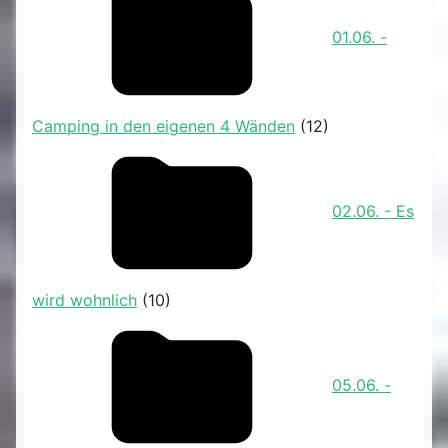
01.06. -
Camping in den eigenen 4 Wänden
(12)
02.06. - Es
wird wohnlich
(10)
05.06. -