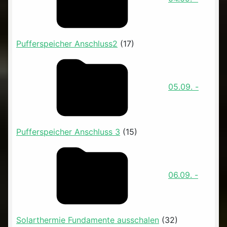
Pufferspeicher Anschluss2
(17)
05.09. -
Pufferspeicher Anschluss 3
(15)
06.09. -
Solarthermie Fundamente ausschalen
(32)