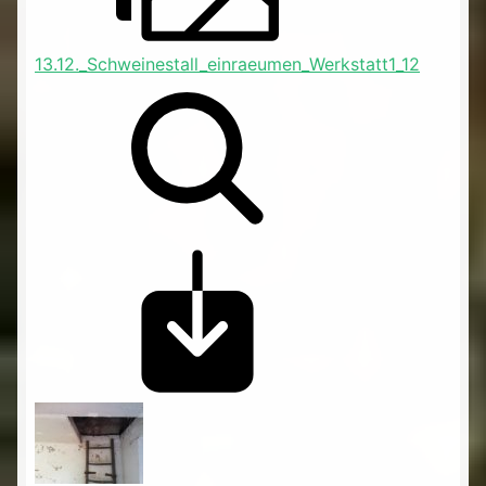
13.12._Schweinestall_einraeumen_Werkstatt1_12