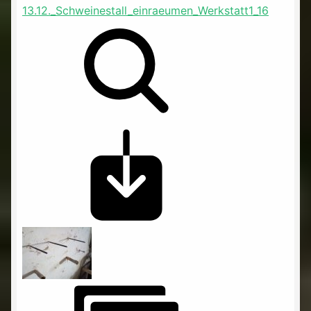
13.12._Schweinestall_einraeumen_Werkstatt1_16