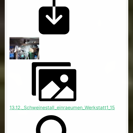
13.12._Schweinestall_einraeumen_Werkstatt1_15