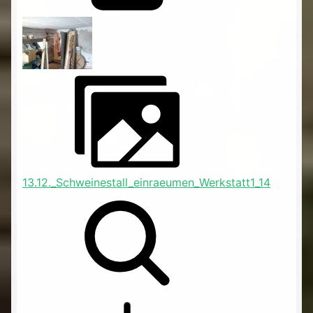
13.12._Schweinestall_einraeumen_Werkstatt1_14