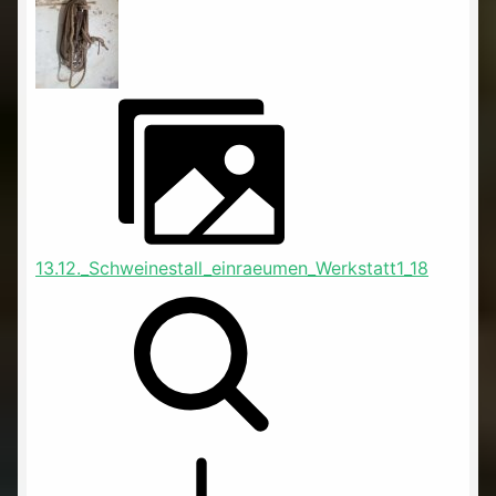
13.12._Schweinestall_einraeumen_Werkstatt1_18