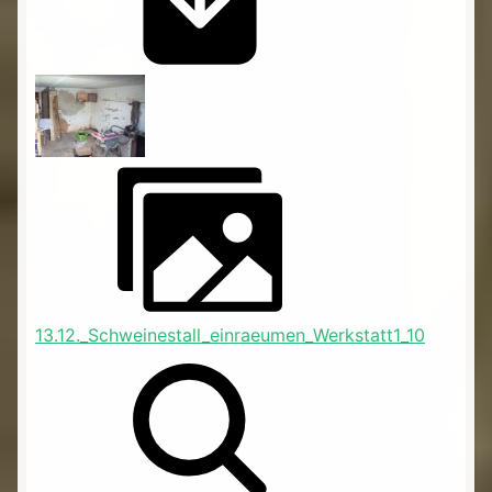
13.12._Schweinestall_einraeumen_Werkstatt1_10