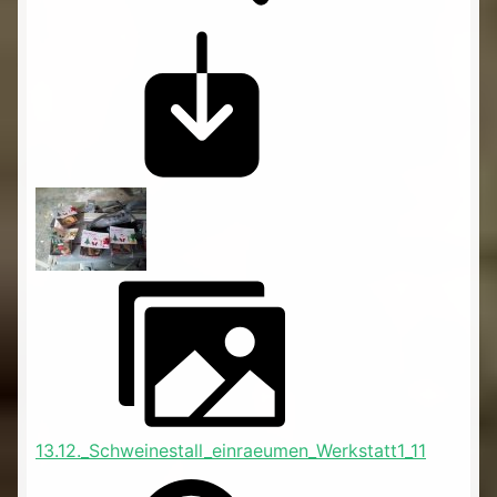
13.12._Schweinestall_einraeumen_Werkstatt1_11