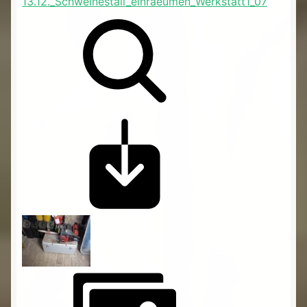
13.12._Schweinestall_einraeumen_Werkstatt1_07