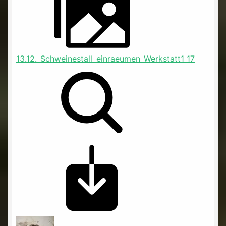
13.12._Schweinestall_einraeumen_Werkstatt1_17