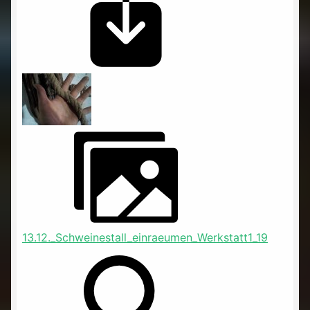
13.12._Schweinestall_einraeumen_Werkstatt1_19