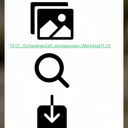
13.12._Schweinestall_einraeumen_Werkstatt1_13