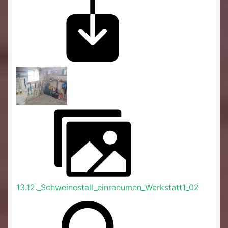
13.12._Schweinestall_einraeumen_Werkstatt1_02