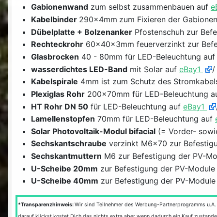
Gabionenwand
zum selbst zusammenbauen auf
e
Kabelbinder
290x4mm
zum Fixieren der Gabionen
Dübelplatte + Bolzenanker
Pfostenschuh zur Befe
Rechteckrohr
60x40x3mm feuerverzinkt zur Befe
Glasbrocken
40 - 80mm für LED-Beleuchtung au
wasserdichtes LED-Band
mit Solar auf
eBay1
Kabelspirale
4mm ist zum Schutz des Stromkabel
Plexiglas Rohr
200x70mm für LED-Beleuchtung a
HT Rohr DN 50
für LED-Beleuchtung auf
eBay1
Lamellenstopfen
70mm für LED-Beleuchtung auf
Solar Photovoltaik-Modul bifacial
(= Vorder- sowie
Sechskantschraube
verzinkt M6x70 zur Befestig
Sechskantmuttern
M6 zur Befestigung der PV-Mo
U-Scheibe 20mm
zur Befestigung der PV-Module
U-Scheibe 40mm
zur Befestigung der PV-Module
*Transparenzhinweis:
Wir sind Teilnehmer des Werbung-Partnerprogramms u.A.
darauf klickst kostet Dich das nichts extra aber wenn dadurch ein Kauf zustande