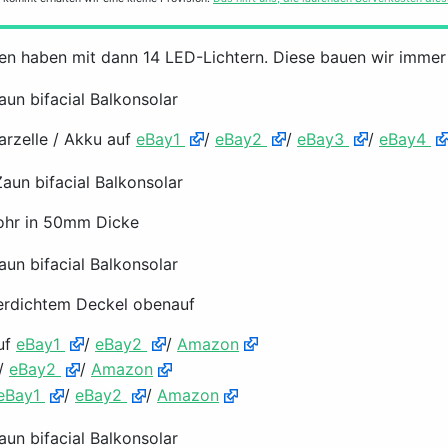
len haben mit dann 14 LED-Lichtern. Diese bauen wir imm
rzelle / Akku auf
eBay1
/
eBay2
/
eBay3
/
eBay4
rohr in 50mm Dicke
erdichtem Deckel obenauf
uf
eBay1
/
eBay2
/
Amazon
/
eBay2
/
Amazon
eBay1
/
eBay2
/
Amazon