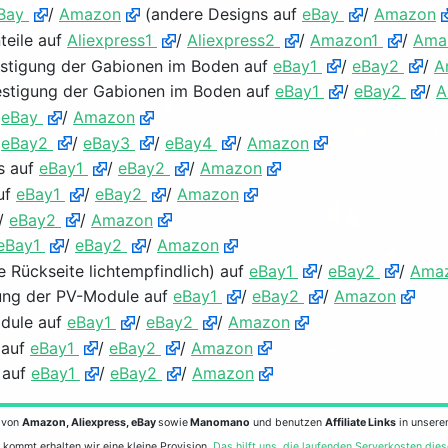
Bay
/
Amazon
(andere Designs auf
eBay
/
Amazon
teile auf
Aliexpress1
/
Aliexpress2
/
Amazon1
/
Ama
stigung der Gabionen im Boden auf
eBay1
/
eBay2
/
A
stigung der Gabionen im Boden auf
eBay1
/
eBay2
/
A
f
eBay
/
Amazon
/
eBay2
/
eBay3
/
eBay4
/
Amazon
s auf
eBay1
/
eBay2
/
Amazon
uf
eBay1
/
eBay2
/
Amazon
/
eBay2
/
Amazon
eBay1
/
eBay2
/
Amazon
 Rückseite lichtempfindlich) auf
eBay1
/
eBay2
/
Ama
ung der PV-Module auf
eBay1
/
eBay2
/
Amazon
dule auf
eBay1
/
eBay2
/
Amazon
 auf
eBay1
/
eBay2
/
Amazon
 auf
eBay1
/
eBay2
/
Amazon
 von
Amazon, Aliexpress, eBay
sowie
Manomano
und benutzen
Affiliate Links
in unsere
 kommt erhalten wir eine kleine Provision.
Das hilft uns, die laufenden Serverkosten die