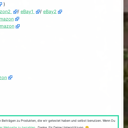
)
zon2
/
eBay1
/
eBay2
mazon
mazon
zon
n Beiträgen zu Produkten, die wir getestet haben und selbst benutzen. Wenn Du
ser Webseite zu bezahlen
. Danke, für Deine Unterstützung 😀