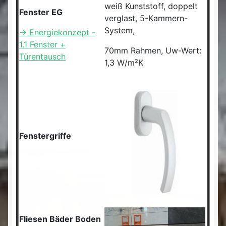
weiß Kunststoff, doppelt
Fenster EG
verglast, 5-Kammern-
System,
-> Energiekonzept -
1.1 Fenster +
70mm Rahmen, Uw-Wert:
Türentausch
1,3 W/m²K
Fenstergriffe
Fliesen Bäder Boden