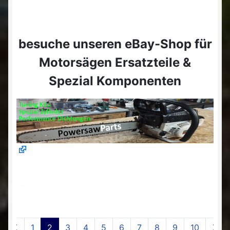
besuche unseren eBay-Shop für
Motorsägen Ersatzteile &
Spezial Komponenten
1
2
3
4
5
6
7
8
9
10