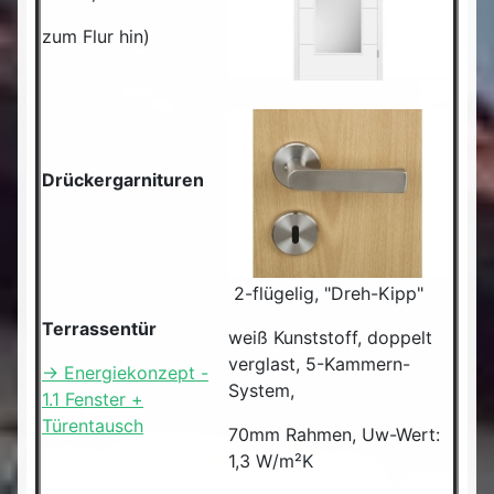
zum Flur hin)
Drückergarnituren
2-flügelig, "Dreh-Kipp"
Terrassentür
weiß Kunststoff, doppelt
verglast, 5-Kammern-
-> Energiekonzept -
System,
1.1 Fenster +
Türentausch
70mm Rahmen, Uw-Wert:
1,3 W/m²K