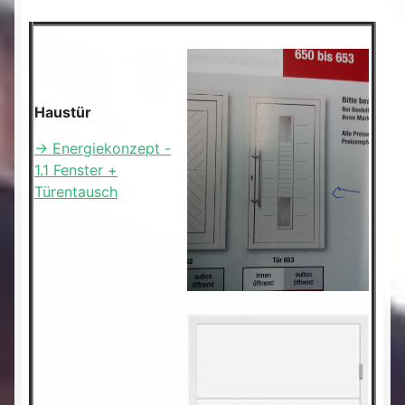
Haustür
-> Energiekonzept -
1.1 Fenster +
Türentausch