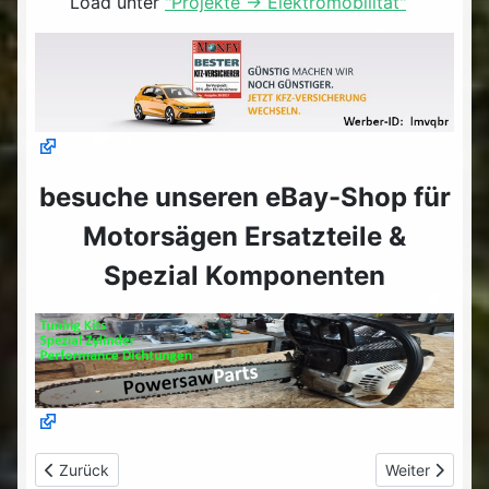
Load unter
"Projekte -> Elektromobilität"
besuche unseren eBay-Shop für
Motorsägen Ersatzteile &
Spezial Komponenten
Vorheriger Beitrag: V2L - wieviel Leistung kann der MG ZS EV w
Nächster Beitr
Zurück
Weiter