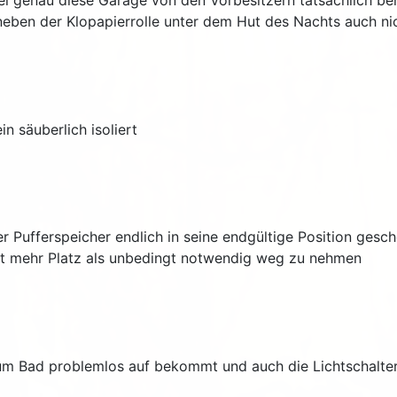
ei genau diese Garage von den Vorbesitzern tatsächlich behe
ben der Klopapierrolle unter dem Hut des Nachts auch nic
n säuberlich isoliert
 Pufferspeicher endlich in seine endgültige Position gesc
cht mehr Platz als unbedingt notwendig weg zu nehmen
 zum Bad problemlos auf bekommt und auch die Lichtschalter