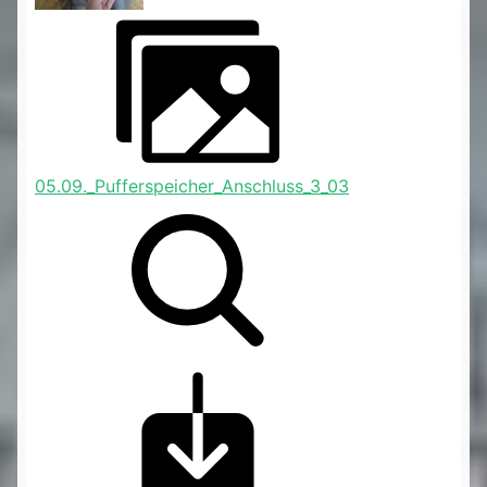
05.09._Pufferspeicher_Anschluss_3_03