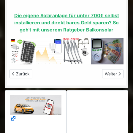
Die eigene Solaranlage für unter 700€ selbst
installieren und direkt bares Geld sparen? So
geh't mit unserem Ratgeber Balkonsolar
Vorheriger Beitrag: Reparaturanleitung chinesische Kettensäge 
Nächster Beitr
Zurück
Weiter