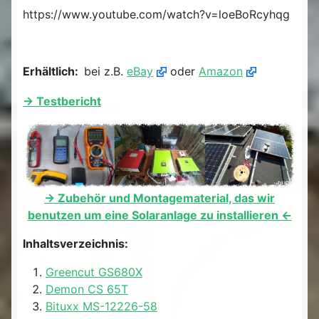
https://www.youtube.com/watch?v=loeBoRcyhqg
Erhältlich:
bei z.B.
eBay
oder
Amazon
-> Testbericht
-> Zubehör und Montagematerial, das wir
benutzen um eine Solaranlage zu installieren <-
Inhaltsverzeichnis:
Greencut GS680X
Demon CS 65T
Bituxx MS-12226-58