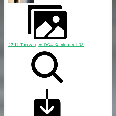
22.11._Tuerzargen_DG4_Kaminofen1_03