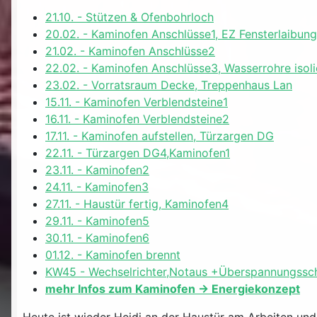
21.10. - Stützen & Ofenbohrloch
20.02. - Kaminofen Anschlüsse1, EZ Fensterlaibung
21.02. - Kaminofen Anschlüsse2
22.02. - Kaminofen Anschlüsse3, Wasserrohre isoli
23.02. - Vorratsraum Decke, Treppenhaus Lan
15.11. - Kaminofen Verblendsteine1
16.11. - Kaminofen Verblendsteine2
17.11. - Kaminofen aufstellen, Türzargen DG
22.11. - Türzargen DG4,Kaminofen1
23.11. - Kaminofen2
24.11. - Kaminofen3
27.11. - Haustür fertig, Kaminofen4
29.11. - Kaminofen5
30.11. - Kaminofen6
01.12. - Kaminofen brennt
KW45 - Wechselrichter,Notaus +Überspannungsschut
mehr Infos zum Kaminofen -> Energiekonzept