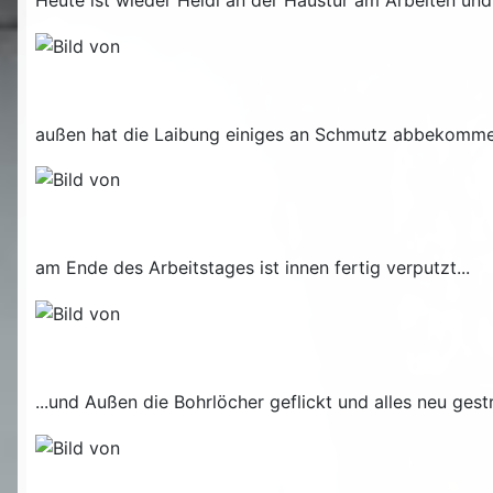
Heute ist wieder Heidi an der Haustür am Arbeiten und 
außen hat die Laibung einiges an Schmutz abbekommen,
am Ende des Arbeitstages ist innen fertig verputzt...
...und Außen die Bohrlöcher geflickt und alles neu gest