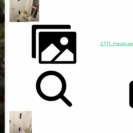
27.11._Haustue