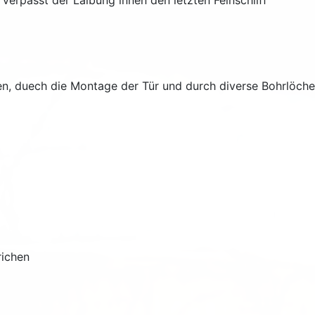
verpasst der Laibung innen den letzten Feinschliff
 duech die Montage der Tür und durch diverse Bohrlöcher,
richen