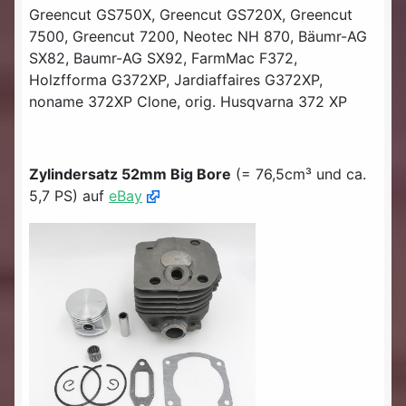
Greencut GS750X, Greencut GS720X, Greencut
7500, Greencut 7200, Neotec NH 870, Bäumr-AG
SX82, Baumr-AG SX92, FarmMac F372,
Holzfforma G372XP, Jardiaffaires G372XP,
noname 372XP Clone, orig. Husqvarna 372 XP
Zylindersatz 52mm Big Bore
(= 76,5cm³ und ca.
5,7 PS) auf
eBay