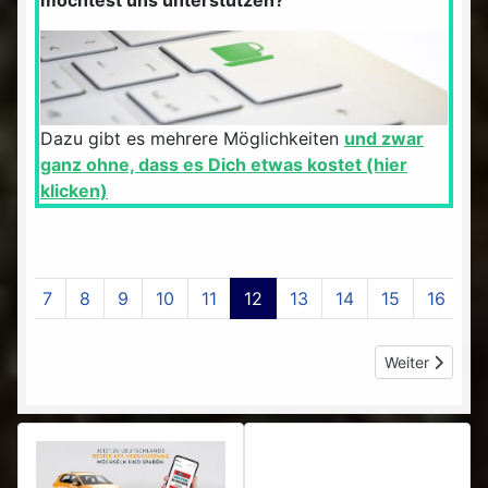
möchtest uns unterstützen?
Dazu gibt es mehrere Möglichkeiten
und zwar
ganz ohne, dass es Dich etwas kostet (hier
klicken)
7
8
9
10
11
12
13
14
15
16
Nächster Beitr
Weiter