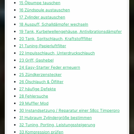
15 Ölpumpe tauschen
16 Zündspule austauschen
17 Zylinder austauschen
18 Auspuff, Schalldämpfer wechseln
19 Tank, Kurbelwellengehäuse, Antivibrationsdämpfer
20 Tank, Spritschlauch, Kraftstofffilter
21 Tuning-Papierluftfilter
22 Impulsschlauch, Unterdruckschlauch
23 Griff, Gashebel
24 Easy-Starter Feder erneuern
25 Zündkerzenstecker
26 Ölschlauch & Ölfilter
27 häufige Defekte
28 Fehlersuche
29 Muffler Mod
30 Instandsetzung / Reparatur einer 58cc Timperpro
31 Hubraum Zylindergröße bestimmen
32 Tuning, Porting, Leistungssteigerung
33 Kompression prüfen