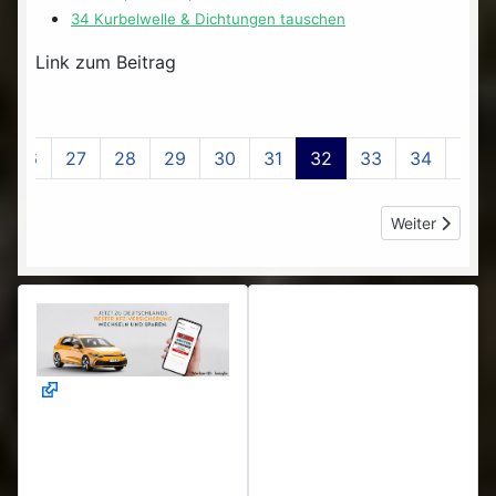
34 Kurbelwelle & Dichtungen tauschen
Link zum Beitrag
26
27
28
29
30
31
32
33
34
35
Nächster Beitr
Weiter