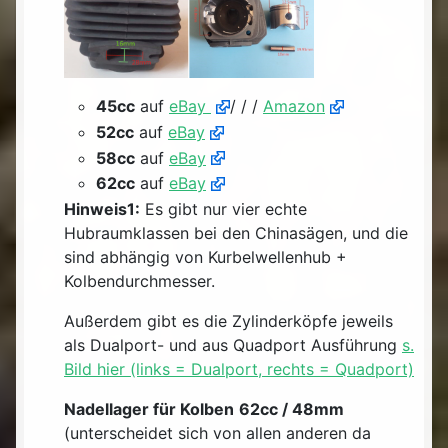
45cc
auf
eBay
/ / /
Amazon
52cc
auf
eBay
58cc
auf
eBay
62cc
auf
eBay
Hinweis1:
Es gibt nur vier echte
Hubraumklassen bei den Chinasägen, und die
sind abhängig von Kurbelwellenhub +
Kolbendurchmesser.
Außerdem gibt es die Zylinderköpfe jeweils
als Dualport- und aus Quadport Ausführung
s.
Bild hier (links = Dualport, rechts = Quadport)
Nadellager für Kolben
62cc / 48mm
(unterscheidet sich von allen anderen da