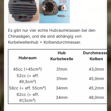
Es gibt nur vier echte Hubraumklassen bei den
Chinasägen, und die sind abhängig von
Kurbelwellenhub + Kolbendurchmesser.
Hub
Durchmesser
Hubraum
Kurbelwelle
Kolben
45cc (=45cm³)
31mm
43,0mm
52cc (= eff.
31mm
45,0mm
49,3cm³)
58cc (= eff. 55cm³)
34mm
45,2mm
62cc (= eff.
34mm
48,0mm
61,5cm³)