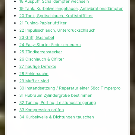
18 Auspuff, Schalldämpfer wechseln
19 Tank, Kurbelwellengehäuse, Antivibrationsdämpfer
20 Tank, Spritschlauch, Kraftstofffilter
21 Tuning-Papierluftfilter
22 Impulsschlauch, Unterdruckschlauch
23 Griff, Gashebel
24 Easy-Starter Feder erneuern
25 Zündkerzenstecker
26 Ölschlauch & Ölfilter
27 häufige Defekte
28 Fehlersuche
29 Muffler Mod
30 Instandsetzung / Reparatur einer 58cc Timperpro
31 Hubraum Zylindergröße bestimmen
32 Tuning, Porting, Leistungssteigerung
33 Kompression prüfen
34 Kurbelwelle & Dichtungen tauschen