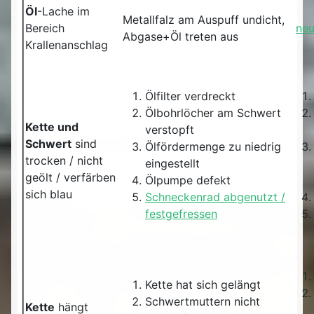
Öl
-Lache im
Metallfalz am Auspuff undicht,
Bereich
neu
Abgase+Öl treten aus
Krallenanschlag
Ölfilter verdreckt
Ölbohrlöcher am Schwert
Kette und
verstopft
Schwert
sind
Ölfördermenge zu niedrig
trocken / nicht
eingestellt
geölt / verfärben
Ölpumpe defekt
sich blau
Schneckenrad abgenutzt /
festgefressen
Kette hat sich gelängt
Schwertmuttern nicht
Kette
hängt