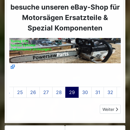
besuche unseren eBay-Shop für
Motorsägen Ersatzteile &
Spezial Komponenten
24
25
26
27
28
29
30
31
32
33
Nächster Beitr
Weiter