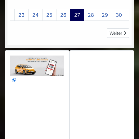
22
23
24
25
26
27
28
29
30
31
Nächster Beitr
Weiter